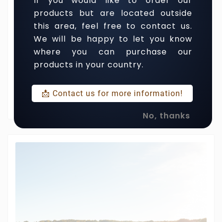
If you would like to order our
products but are located outside
this area, feel free to contact us.
We will be happy to let you know
where you can purchase our
products in your country.
juin 02, 2022
Le Temps Précieux Du Vieillissement
📩 Contact us for more information!
Le temps du vieillissement, un travail de maturation
qui peut durer des décennies.
No, thanks