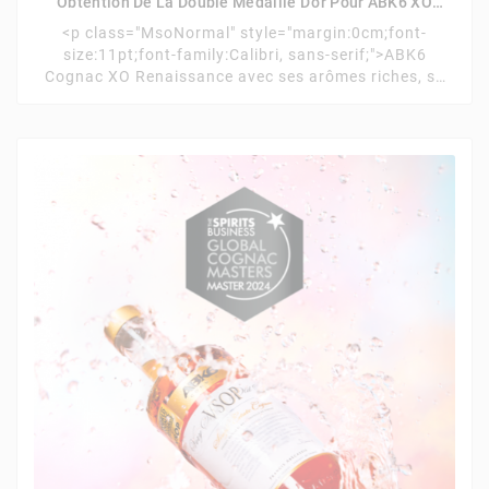
Obtention De La Double Médaille D'or Pour ABK6 XO
Renaissance Au Concours Des Spiritueux Du Monde De
<p class="MsoNormal" style="margin:0cm;font-
San Francisco 2024.
size:11pt;font-family:Calibri, sans-serif;">ABK6
Cognac XO Renaissance avec ses arômes riches, sa
complexité et sa finesse, a su captiver les papilles des
juges les plus exigeants, confirmant ainsi sa place
parmi les meilleurs cognacs au monde, obtenant la
double médaille d’or au concours des spiritueux du
monde de San Francisco avec 98...