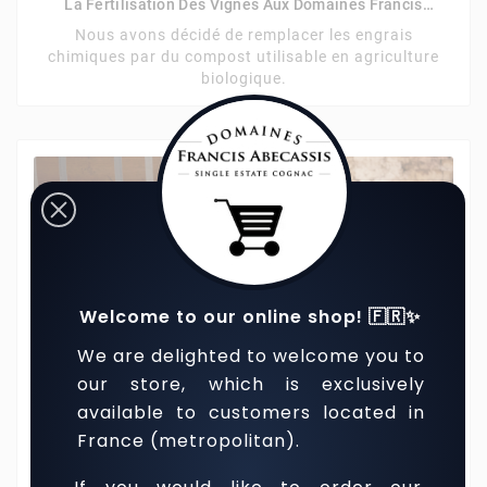
La Fertilisation Des Vignes Aux Domaines Francis
Abécassis
Nous avons décidé de remplacer les engrais
chimiques par du compost utilisable en agriculture
biologique.
Welcome to our online shop! 🇫🇷✨
We are delighted to welcome you to
our store, which is exclusively
available to customers located in
France (metropolitan).