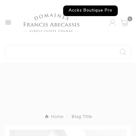
Accès Boutique Pro
0

Home
Blog Title