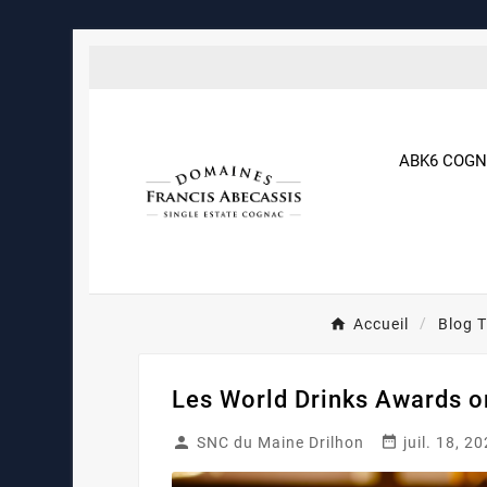
ABK6 COG
Accueil
Blog T
Les World Drinks Awards o


SNC du Maine Drilhon
juil. 18, 2