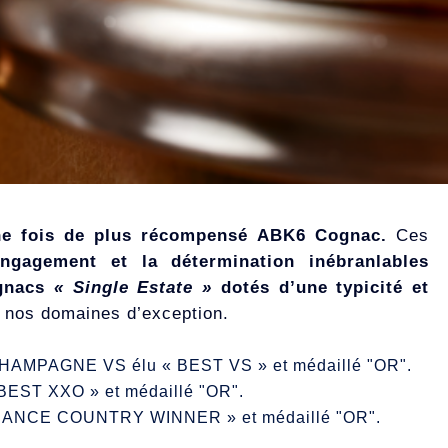
ne fois de plus récompensé
ABK6 Cognac
.
Ces
engagement et la détermination inébranlables
ognacs
« Single Estate »
dotés d’une typicité et
e nos domaines d’exception.
CHAMPAGNE VS
élu « BEST VS » et médaillé "OR".
ST XXO » et médaillé "OR".
RANCE COUNTRY WINNER » et médaillé "OR".