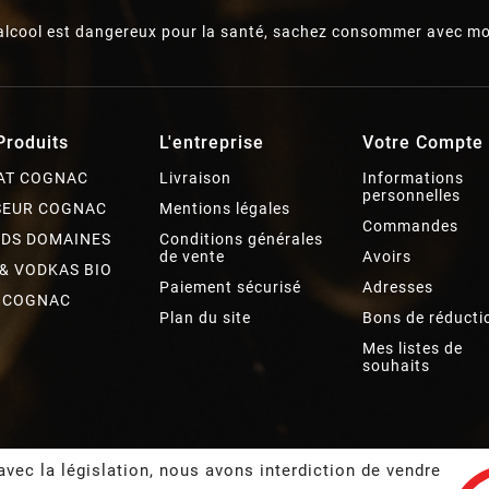
’alcool est dangereux pour la santé, sachez consommer avec mo
Produits
L'entreprise
Votre Compte
AT COGNAC
Livraison
Informations
personnelles
SEUR COGNAC
Mentions légales
Commandes
DS DOMAINES
Conditions générales
de vente
Avoirs
 & VODKAS BIO
Paiement sécurisé
Adresses
 COGNAC
Plan du site
Bons de réducti
Mes listes de
souhaits
vec la législation, nous avons interdiction de vendre