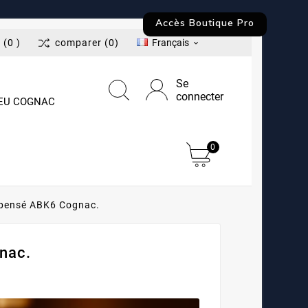
Accès Boutique Pro
t
(0 )
comparer
(0)
Français

Se
connecter
LEU COGNAC
0
ompensé ABK6 Cognac.
nac.