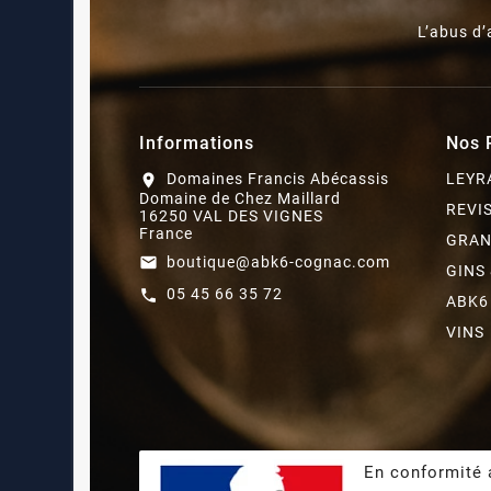
L’abus d
Informations
Nos 
Domaines Francis Abécassis
LEYR
location_on
Domaine de Chez Maillard
REVI
16250 VAL DES VIGNES
France
GRAN
boutique@abk6-cognac.com
email
GINS
05 45 66 35 72
call
ABK6
VINS
En conformité a