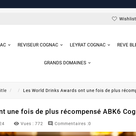
Wishlis
NAC
REVISEUR COGNAC
LEYRAT COGNAC
REVE B
GRANDS DOMAINES
itle
Les World Drinks Awards ont une fois de plus réc
nt une fois de plus récompensé ABK6 Cog


024
Vues :
772
Commentaires :0