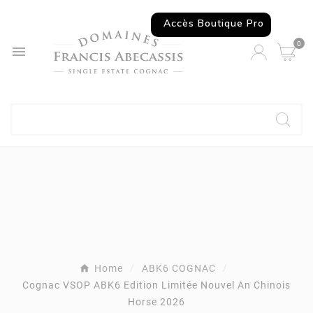
Accès Boutique Pro
0

Home
ABK6 COGNAC
Cognac VSOP ABK6 Edition Limitée Nouvel An Chinois
Horse 2026