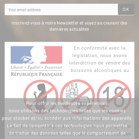
OK
Inscrivez-vous à notre Newsletter et soyez au courant des
dernières actualités
En conformité avec la
législation, nous avons
interdiction de vendre des
boissons alcooliques au
Pour offrir les meilleures expériences,
nous utilisons des technologies telles que les cookies
pour stocker et/ou accéder aux informations des appareils.
mineurs de moins de 18 ans
Le fait de consentir à ces technologies nous permettra
La preuve de la majorité de l'acheteur est exigée au
de traiter des données telles que le comportement de
moment de la création de compte sur notre boutique