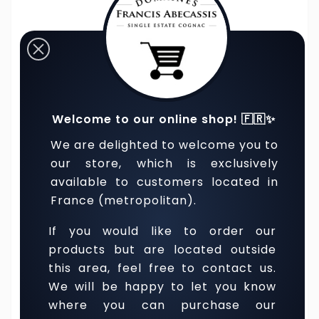
A l'oeil :
Couleur or, vieil or
Au nez :
Belle richesse aromatique et gourmande,
Welcome to our online shop! 🇫🇷✨
notes épicées, cannelle,
We are delighted to welcome you to
our store, which is exclusively
tarte tatin.
available to customers located in
France (metropolitan).
En bouche :
Rond en bouche. Bon équilibre entre
acidité, gourmandise et
If you would like to order our
products but are located outside
this area, feel free to contact us.
fraîcheur. Avec des arômes de pâtes d’amande et
We will be happy to let you know
de pain d’épices.
where you can purchase our