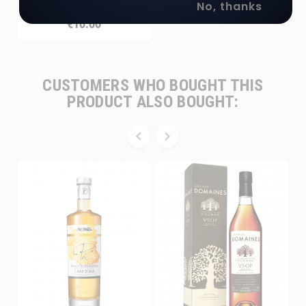
No, thanks
Traditionnelle
€10.00
CUSTOMERS WHO BOUGHT THIS
PRODUCT ALSO BOUGHT:

