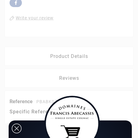
Write your review
Product Details
Reviews
Reference
PBABK075BN
Specific References
YOU MIGHT ALSO LIKE