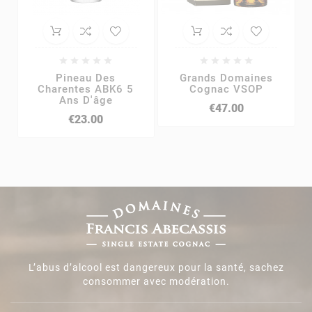










Pineau Des
Grands Domaines
Charentes ABK6 5
Cognac VSOP
Ans D'âge
€47.00
€23.00
L’abus d’alcool est dangereux pour la santé, sachez
consommer avec modération.