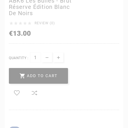
ABK6 Les Bulles - Brut
Réserve Édition Blanc
De Noirs





REVIEW (0)
€13.00
QUANTITY :

ADD TO CART