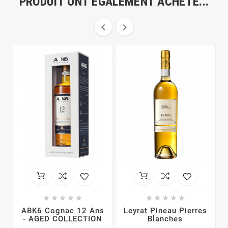
PRODUIT ONT ÉGALEMENT ACHETÉ...












ABK6 Cognac 12 Ans
Leyrat Pineau Pierres
- AGED COLLECTION
Blanches