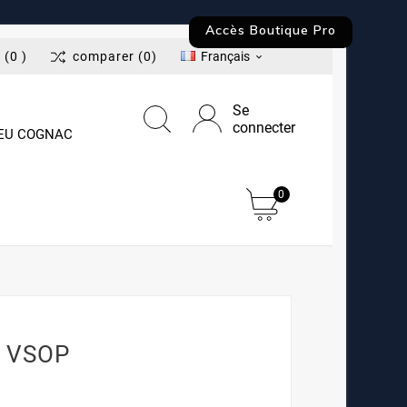
Accès Boutique Pro
t
(0 )
comparer
(0)
Français

Se
connecter
LEU COGNAC
0
c VSOP