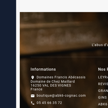
L’abus d
Informations
Nos 
Domaines Francis Abécassis
LEYR
location_on
Domaine de Chez Maillard
REVI
16250 VAL DES VIGNES
France
GRAN
boutique@abk6-cognac.com
email
GINS
05 45 66 35 72
call
ABK6