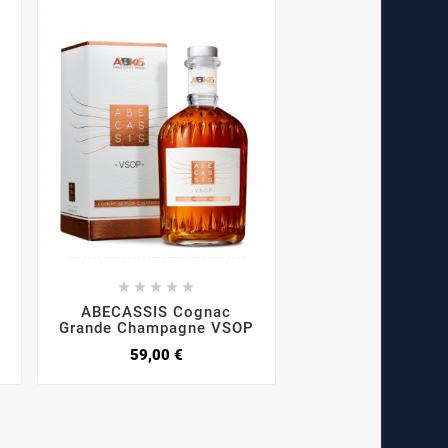









ABECASSIS Cognac
Ekiss Vodka 
Grande Champagne VSOP
28,33 €
59,00 €